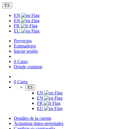
ES
EN
EN
FR
EU
Proyectos
Estimadores
Iniciar sesión
0
Carro
Dónde comprar
0
Carro
ES
EN
EN
FR
EU
Detalles de la cuenta
Actualizar datos personales
Cambiar su contraseña