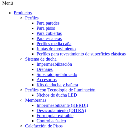
Menú
Productos
Perfiles
Para paredes
Para pisos
Para cubiertas
Para escaleras
Perfiles media caña
Juntas de movimiento
Perfiles para revestimiento de superficies elásticas
Sistema de ducha
Impermeabilización
Drenajes
Substrato prefabricado
Accesorios
Kits de ducha y bañera
Perfiles con Tecnología de Iluminación
Nichos de ducha LED
Membranas
Impermeabilizante (KERDI)
Desacoplamiento (DITRA)
Forro polar extraíble
Control acústico
Calefacción de Pisos