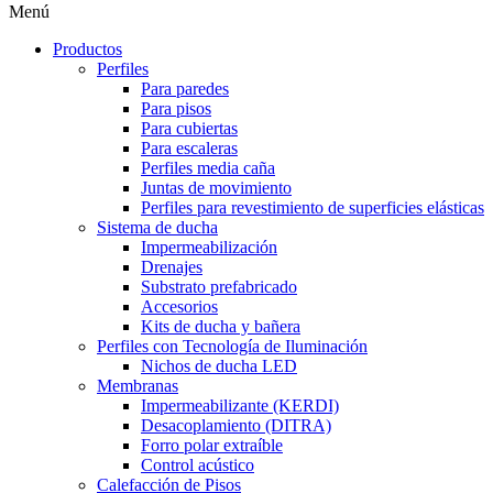
Menú
Productos
Perfiles
Para paredes
Para pisos
Para cubiertas
Para escaleras
Perfiles media caña
Juntas de movimiento
Perfiles para revestimiento de superficies elásticas
Sistema de ducha
Impermeabilización
Drenajes
Substrato prefabricado
Accesorios
Kits de ducha y bañera
Perfiles con Tecnología de Iluminación
Nichos de ducha LED
Membranas
Impermeabilizante (KERDI)
Desacoplamiento (DITRA)
Forro polar extraíble
Control acústico
Calefacción de Pisos