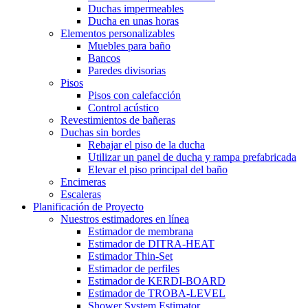
Duchas impermeables
Ducha en unas horas
Elementos personalizables
Muebles para baño
Bancos
Paredes divisorias
Pisos
Pisos con calefacción
Control acústico
Revestimientos de bañeras
Duchas sin bordes
Rebajar el piso de la ducha
Utilizar un panel de ducha y rampa prefabricada
Elevar el piso principal del baño
Encimeras
Escaleras
Planificación de Proyecto
Nuestros estimadores en línea
Estimador de membrana
Estimador de DITRA-HEAT
Estimador Thin-Set
Estimador de perfiles
Estimador de KERDI-BOARD
Estimador de TROBA-LEVEL
Shower System Estimator