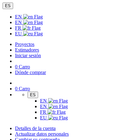
ES
EN
EN
FR
EU
Proyectos
Estimadores
Iniciar sesión
0
Carro
Dónde comprar
0
Carro
ES
EN
EN
FR
EU
Detalles de la cuenta
Actualizar datos personales
Cambiar su contraseña