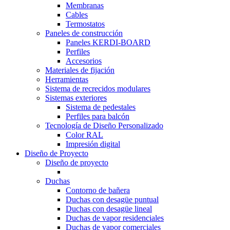
Membranas
Cables
Termostatos
Paneles de construcción
Paneles KERDI-BOARD
Perfiles
Accesorios
Materiales de fijación
Herramientas
Sistema de recrecidos modulares
Sistemas exteriores
Sistema de pedestales
Perfiles para balcón
Tecnología de Diseño Personalizado
Color RAL
Impresión digital
Diseño de Proyecto
Diseño de proyecto
Duchas
Contorno de bañera
Duchas con desagüe puntual
Duchas con desagüe lineal
Duchas de vapor residenciales
Duchas de vapor comerciales