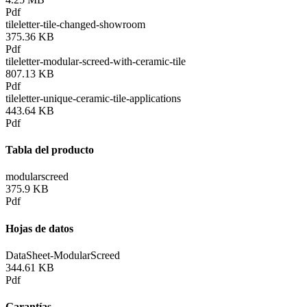
Pdf
tileletter-tile-changed-showroom
375.36 KB
Pdf
tileletter-modular-screed-with-ceramic-tile
807.13 KB
Pdf
tileletter-unique-ceramic-tile-applications
443.64 KB
Pdf
Tabla del producto
modularscreed
375.9 KB
Pdf
Hojas de datos
DataSheet-ModularScreed
344.61 KB
Pdf
Garantías