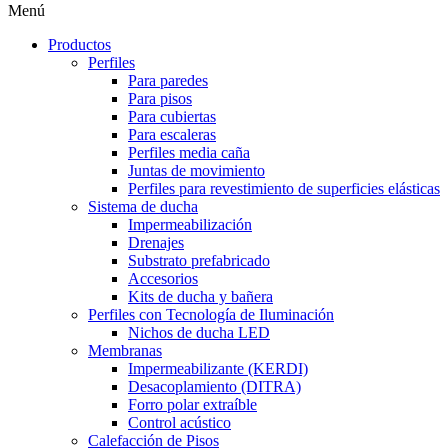
Menú
Productos
Perfiles
Para paredes
Para pisos
Para cubiertas
Para escaleras
Perfiles media caña
Juntas de movimiento
Perfiles para revestimiento de superficies elásticas
Sistema de ducha
Impermeabilización
Drenajes
Substrato prefabricado
Accesorios
Kits de ducha y bañera
Perfiles con Tecnología de Iluminación
Nichos de ducha LED
Membranas
Impermeabilizante (KERDI)
Desacoplamiento (DITRA)
Forro polar extraíble
Control acústico
Calefacción de Pisos