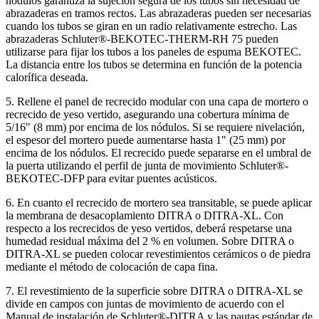
nódulos garantiza la sujeción segura de los tubos sin necesidad de
abrazaderas en tramos rectos. Las abrazaderas pueden ser necesarias
cuando los tubos se giran en un radio relativamente estrecho. Las
abrazaderas Schluter®-BEKOTEC-THERM-RH 75 pueden
utilizarse para fijar los tubos a los paneles de espuma BEKOTEC.
La distancia entre los tubos se determina en función de la potencia
calorífica deseada.
5. Rellene el panel de recrecido modular con una capa de mortero o
recrecido de yeso vertido, asegurando una cobertura mínima de
5/16" (8 mm) por encima de los nódulos. Si se requiere nivelación,
el espesor del mortero puede aumentarse hasta 1" (25 mm) por
encima de los nódulos. El recrecido puede separarse en el umbral de
la puerta utilizando el perfil de junta de movimiento Schluter®-
BEKOTEC-DFP para evitar puentes acústicos.
6. En cuanto el recrecido de mortero sea transitable, se puede aplicar
la membrana de desacoplamiento DITRA o DITRA-XL. Con
respecto a los recrecidos de yeso vertidos, deberá respetarse una
humedad residual máxima del 2 % en volumen. Sobre DITRA o
DITRA-XL se pueden colocar revestimientos cerámicos o de piedra
mediante el método de colocación de capa fina.
7. El revestimiento de la superficie sobre DITRA o DITRA-XL se
divide en campos con juntas de movimiento de acuerdo con el
Manual de instalación de Schluter®-DITRA y las pautas estándar de