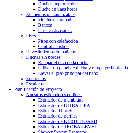
Duchas impermeables
Ducha en unas horas
Elementos personalizables
Muebles para baño
Bancos
Paredes divisorias
Pisos
Pisos con calefacción
Control acústico
Revestimientos de bañeras
Duchas sin bordes
Rebajar el piso de la ducha
Utilizar un panel de ducha y rampa prefabricada
Elevar el piso principal del baño
Encimeras
Escaleras
Planificación de Proyecto
Nuestros estimadores en línea
Estimador de membrana
Estimador de DITRA-HEAT
Estimador Thin-Set
Estimador de perfiles
Estimador de KERDI-BOARD
Estimador de TROBA-LEVEL
Shower System Estimator