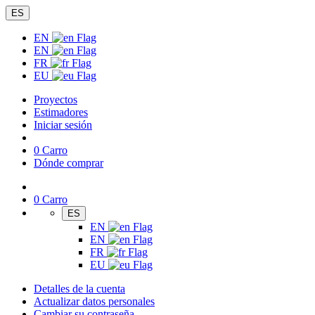
ES
EN
EN
FR
EU
Proyectos
Estimadores
Iniciar sesión
0
Carro
Dónde comprar
0
Carro
ES
EN
EN
FR
EU
Detalles de la cuenta
Actualizar datos personales
Cambiar su contraseña