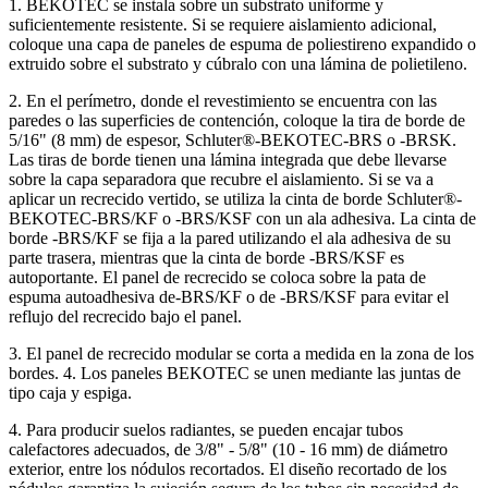
1. BEKOTEC se instala sobre un substrato uniforme y
suficientemente resistente. Si se requiere aislamiento adicional,
coloque una capa de paneles de espuma de poliestireno expandido o
extruido sobre el substrato y cúbralo con una lámina de polietileno.
2. En el perímetro, donde el revestimiento se encuentra con las
paredes o las superficies de contención, coloque la tira de borde de
5/16" (8 mm) de espesor, Schluter®-BEKOTEC-BRS o -BRSK.
Las tiras de borde tienen una lámina integrada que debe llevarse
sobre la capa separadora que recubre el aislamiento. Si se va a
aplicar un recrecido vertido, se utiliza la cinta de borde Schluter®-
BEKOTEC-BRS/KF o -BRS/KSF con un ala adhesiva. La cinta de
borde -BRS/KF se fija a la pared utilizando el ala adhesiva de su
parte trasera, mientras que la cinta de borde -BRS/KSF es
autoportante. El panel de recrecido se coloca sobre la pata de
espuma autoadhesiva de-BRS/KF o de -BRS/KSF para evitar el
reflujo del recrecido bajo el panel.
3. El panel de recrecido modular se corta a medida en la zona de los
bordes. 4. Los paneles BEKOTEC se unen mediante las juntas de
tipo caja y espiga.
4. Para producir suelos radiantes, se pueden encajar tubos
calefactores adecuados, de 3/8" - 5/8" (10 - 16 mm) de diámetro
exterior, entre los nódulos recortados. El diseño recortado de los