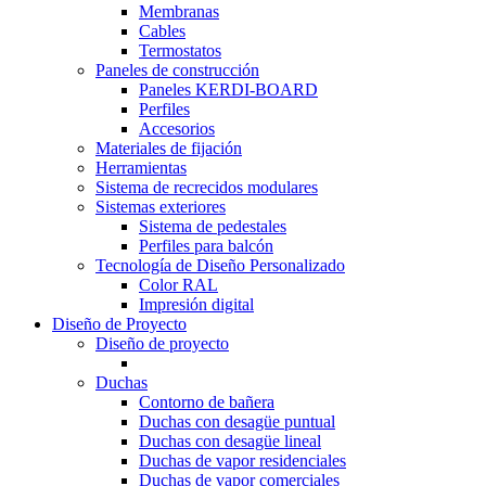
Membranas
Cables
Termostatos
Paneles de construcción
Paneles KERDI-BOARD
Perfiles
Accesorios
Materiales de fijación
Herramientas
Sistema de recrecidos modulares
Sistemas exteriores
Sistema de pedestales
Perfiles para balcón
Tecnología de Diseño Personalizado
Color RAL
Impresión digital
Diseño de Proyecto
Diseño de proyecto
Duchas
Contorno de bañera
Duchas con desagüe puntual
Duchas con desagüe lineal
Duchas de vapor residenciales
Duchas de vapor comerciales