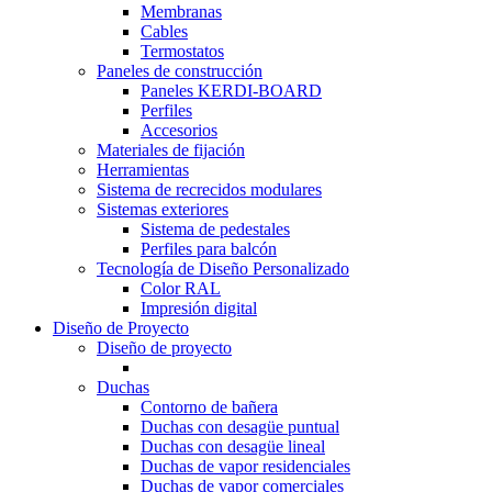
Membranas
Cables
Termostatos
Paneles de construcción
Paneles KERDI-BOARD
Perfiles
Accesorios
Materiales de fijación
Herramientas
Sistema de recrecidos modulares
Sistemas exteriores
Sistema de pedestales
Perfiles para balcón
Tecnología de Diseño Personalizado
Color RAL
Impresión digital
Diseño de Proyecto
Diseño de proyecto
Duchas
Contorno de bañera
Duchas con desagüe puntual
Duchas con desagüe lineal
Duchas de vapor residenciales
Duchas de vapor comerciales