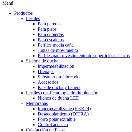
Menú
Productos
Perfiles
Para paredes
Para pisos
Para cubiertas
Para escaleras
Perfiles media caña
Juntas de movimiento
Perfiles para revestimiento de superficies elásticas
Sistema de ducha
Impermeabilización
Drenajes
Substrato prefabricado
Accesorios
Kits de ducha y bañera
Perfiles con Tecnología de Iluminación
Nichos de ducha LED
Membranas
Impermeabilizante (KERDI)
Desacoplamiento (DITRA)
Forro polar extraíble
Control acústico
Calefacción de Pisos