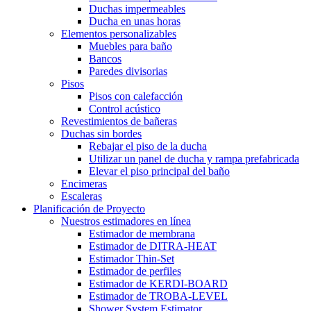
Duchas impermeables
Ducha en unas horas
Elementos personalizables
Muebles para baño
Bancos
Paredes divisorias
Pisos
Pisos con calefacción
Control acústico
Revestimientos de bañeras
Duchas sin bordes
Rebajar el piso de la ducha
Utilizar un panel de ducha y rampa prefabricada
Elevar el piso principal del baño
Encimeras
Escaleras
Planificación de Proyecto
Nuestros estimadores en línea
Estimador de membrana
Estimador de DITRA-HEAT
Estimador Thin-Set
Estimador de perfiles
Estimador de KERDI-BOARD
Estimador de TROBA-LEVEL
Shower System Estimator