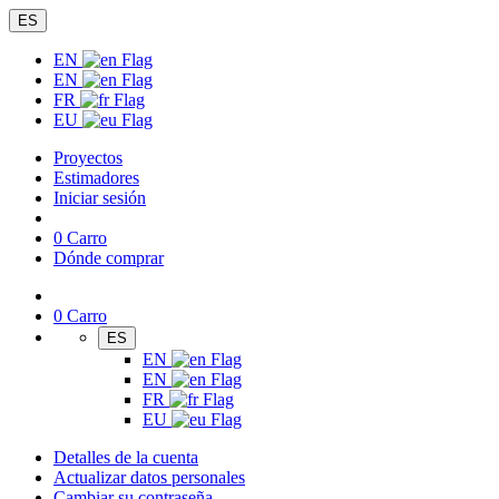
ES
EN
EN
FR
EU
Proyectos
Estimadores
Iniciar sesión
0
Carro
Dónde comprar
0
Carro
ES
EN
EN
FR
EU
Detalles de la cuenta
Actualizar datos personales
Cambiar su contraseña