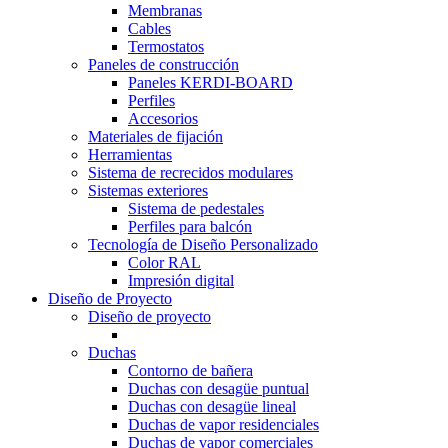
Membranas
Cables
Termostatos
Paneles de construcción
Paneles KERDI-BOARD
Perfiles
Accesorios
Materiales de fijación
Herramientas
Sistema de recrecidos modulares
Sistemas exteriores
Sistema de pedestales
Perfiles para balcón
Tecnología de Diseño Personalizado
Color RAL
Impresión digital
Diseño de Proyecto
Diseño de proyecto
Duchas
Contorno de bañera
Duchas con desagüe puntual
Duchas con desagüe lineal
Duchas de vapor residenciales
Duchas de vapor comerciales