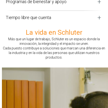
Programas de bienestar y apoyo
y asesoría financiera personalizada por parte de especialistas.
Las contribuciones del empleador están integradas en el
La salud y el bienestar son una prioridad en Schluter. Nuestro
programa, lo que refuerza la seguridad financiera a largo plazo.
programa de bienestar fomenta la atención preventiva y los
Tiempo libre que cuenta
hábitos saludables, mientras que el Programa de asistencia
para el personal y su familia brinda apoyo confidencial en los
El personal disfruta de vacaciones pagadas desde su primer
momentos de mayor necesidad.
La vida en Schluter
día de trabajo, además de días feriados también remunerados.
Creemos que el equilibrio y el descanso son esenciales para el
Más que un lugar de trabajo, Schluter es un espacio donde la
éxito a largo plazo, tanto en el trabajo como en casa.
innovación, la integridad y el impacto se unen.
Cada puesto contribuye a soluciones que marcan una diferencia en
la industria y en la vida de las personas que utilizan nuestros
productos.