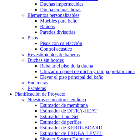
Duchas impermeables
Ducha en unas horas
Elementos personalizables
Muebles para baño
Bancos
Paredes divisorias
Pisos
Pisos con calefacción
Control acústico
Revestimientos de bañeras
Duchas sin bordes
Rebajar el piso de la ducha
Utilizar un panel de ducha y rampa prefabricada
Elevar el piso principal del baño
Encimeras
Escaleras
Planificación de Proyecto
Nuestros estimadores en línea
Estimador de membrana
Estimador de DITRA-HEAT
Estimador Thin-Set
Estimador de perfiles
Estimador de KERDI-BOARD
Estimador de TROBA-LEVEL
Shower System Estimator