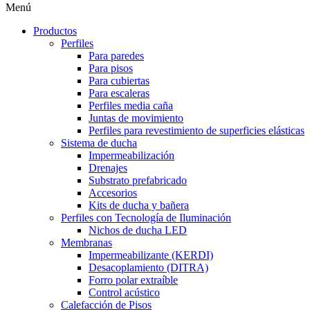
Menú
Productos
Perfiles
Para paredes
Para pisos
Para cubiertas
Para escaleras
Perfiles media caña
Juntas de movimiento
Perfiles para revestimiento de superficies elásticas
Sistema de ducha
Impermeabilización
Drenajes
Substrato prefabricado
Accesorios
Kits de ducha y bañera
Perfiles con Tecnología de Iluminación
Nichos de ducha LED
Membranas
Impermeabilizante (KERDI)
Desacoplamiento (DITRA)
Forro polar extraíble
Control acústico
Calefacción de Pisos