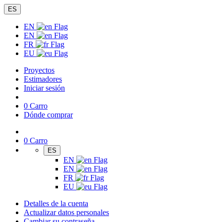
ES
EN
EN
FR
EU
Proyectos
Estimadores
Iniciar sesión
0
Carro
Dónde comprar
0
Carro
ES
EN
EN
FR
EU
Detalles de la cuenta
Actualizar datos personales
Cambiar su contraseña