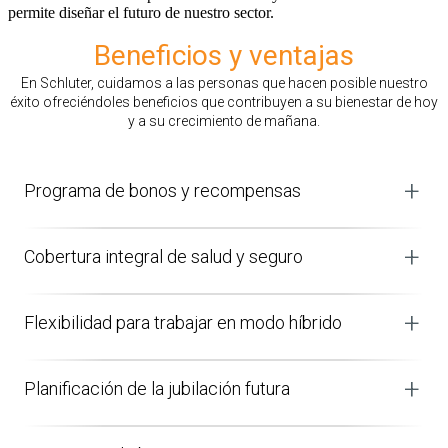
permite diseñar el futuro de nuestro sector.
Beneficios y ventajas
En Schluter, cuidamos a las personas que hacen posible nuestro
éxito ofreciéndoles beneficios que contribuyen a su bienestar de hoy
y a su crecimiento de mañana.
Programa de bonos y recompensas
Reconocemos el valor que aporta nuestro personal con
salarios competitivos que reflejan sus contribuciones.
Cobertura integral de salud y seguro
Además, las bonificaciones semestrales para toda la empresa
garantizan una participación equitativa en el éxito de la misma.
Nuestros beneficios van más allá de lo básico, con seguros
médicos, dentales, de accidentes, de vida y de incapacidad a
Flexibilidad para trabajar en modo híbrido
largo plazo. Es una cobertura diseñada para brindar
tranquilidad a todos los miembros del personal y a sus
Muchos equipos disfrutan de modalidades híbridas de trabajo,
familias.
que combinan la colaboración en la oficina con la flexibilidad
Planificación de la jubilación futura
del teletrabajo. Es un equilibrio que favorece la productividad y
la armonía entre la vida laboral y personal.
Ayudamos a nuestro personal a prepararse para el futuro con
la creación de cuentas de jubilación, opciones de contribución