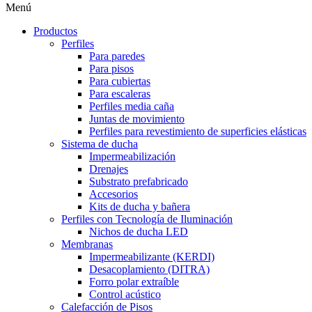
Menú
Productos
Perfiles
Para paredes
Para pisos
Para cubiertas
Para escaleras
Perfiles media caña
Juntas de movimiento
Perfiles para revestimiento de superficies elásticas
Sistema de ducha
Impermeabilización
Drenajes
Substrato prefabricado
Accesorios
Kits de ducha y bañera
Perfiles con Tecnología de Iluminación
Nichos de ducha LED
Membranas
Impermeabilizante (KERDI)
Desacoplamiento (DITRA)
Forro polar extraíble
Control acústico
Calefacción de Pisos