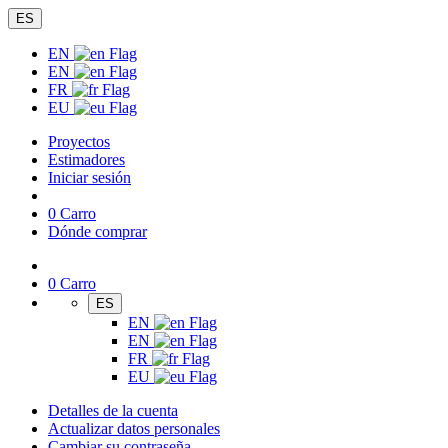
ES
EN
EN
FR
EU
Proyectos
Estimadores
Iniciar sesión
0
Carro
Dónde comprar
0
Carro
ES
EN
EN
FR
EU
Detalles de la cuenta
Actualizar datos personales
Cambiar su contraseña