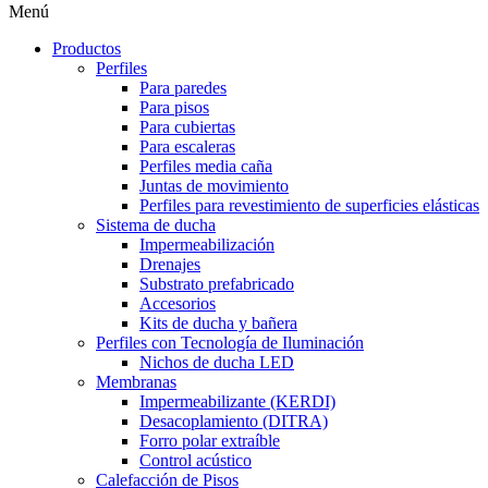
Menú
Productos
Perfiles
Para paredes
Para pisos
Para cubiertas
Para escaleras
Perfiles media caña
Juntas de movimiento
Perfiles para revestimiento de superficies elásticas
Sistema de ducha
Impermeabilización
Drenajes
Substrato prefabricado
Accesorios
Kits de ducha y bañera
Perfiles con Tecnología de Iluminación
Nichos de ducha LED
Membranas
Impermeabilizante (KERDI)
Desacoplamiento (DITRA)
Forro polar extraíble
Control acústico
Calefacción de Pisos