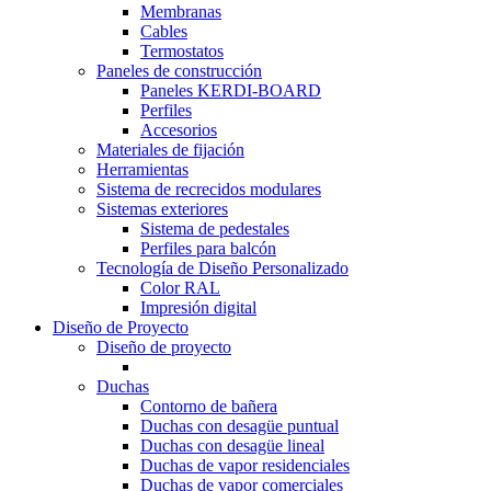
Membranas
Cables
Termostatos
Paneles de construcción
Paneles KERDI-BOARD
Perfiles
Accesorios
Materiales de fijación
Herramientas
Sistema de recrecidos modulares
Sistemas exteriores
Sistema de pedestales
Perfiles para balcón
Tecnología de Diseño Personalizado
Color RAL
Impresión digital
Diseño de Proyecto
Diseño de proyecto
Duchas
Contorno de bañera
Duchas con desagüe puntual
Duchas con desagüe lineal
Duchas de vapor residenciales
Duchas de vapor comerciales