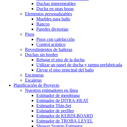
Duchas impermeables
Ducha en unas horas
Elementos personalizables
Muebles para baño
Bancos
Paredes divisorias
Pisos
Pisos con calefacción
Control acústico
Revestimientos de bañeras
Duchas sin bordes
Rebajar el piso de la ducha
Utilizar un panel de ducha y rampa prefabricada
Elevar el piso principal del baño
Encimeras
Escaleras
Planificación de Proyecto
Nuestros estimadores en línea
Estimador de membrana
Estimador de DITRA-HEAT
Estimador Thin-Set
Estimador de perfiles
Estimador de KERDI-BOARD
Estimador de TROBA-LEVEL
Shower System Estimator