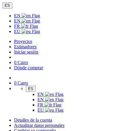
ES
EN
EN
FR
EU
Proyectos
Estimadores
Iniciar sesión
0
Carro
Dónde comprar
0
Carro
ES
EN
EN
FR
EU
Detalles de la cuenta
Actualizar datos personales
Cambiar su contraseña