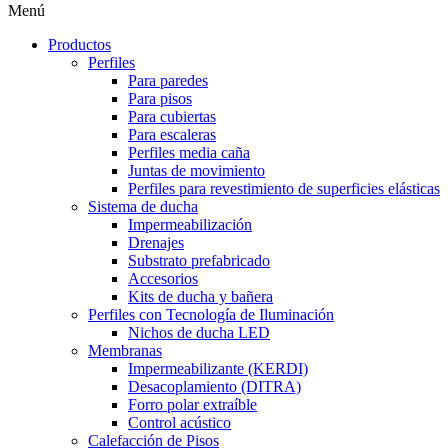
Menú
Productos
Perfiles
Para paredes
Para pisos
Para cubiertas
Para escaleras
Perfiles media caña
Juntas de movimiento
Perfiles para revestimiento de superficies elásticas
Sistema de ducha
Impermeabilización
Drenajes
Substrato prefabricado
Accesorios
Kits de ducha y bañera
Perfiles con Tecnología de Iluminación
Nichos de ducha LED
Membranas
Impermeabilizante (KERDI)
Desacoplamiento (DITRA)
Forro polar extraíble
Control acústico
Calefacción de Pisos