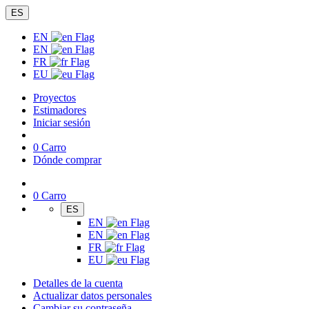
ES
EN
EN
FR
EU
Proyectos
Estimadores
Iniciar sesión
0
Carro
Dónde comprar
0
Carro
ES
EN
EN
FR
EU
Detalles de la cuenta
Actualizar datos personales
Cambiar su contraseña