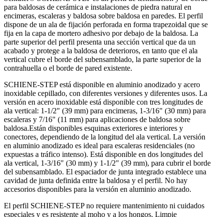
para baldosas de cerámica e instalaciones de piedra natural en
encimeras, escaleras y baldosa sobre baldosa en paredes. El perfil
dispone de un ala de fijación perforada en forma trapezoidal que se
fija en la capa de mortero adhesivo por debajo de la baldosa. La
parte superior del perfil presenta una sección vertical que da un
acabado y protege a la baldosa de deterioros, en tanto que el ala
vertical cubre el borde del subensamblado, la parte superior de la
contrahuella o el borde de pared existente.
SCHIENE-STEP está disponible en aluminio anodizado y acero
inoxidable cepillado, con diferentes versiones y diferentes usos. La
versión en acero inoxidable está disponible con tres longitudes de
ala vertical: 1-1/2" (39 mm) para encimeras, 1-3/16" (30 mm) para
escaleras y 7/16" (11 mm) para aplicaciones de baldosa sobre
baldosa.Están disponibles esquinas exteriores e interiores y
conectores, dependiendo de la longitud del ala vertical. La versión
en aluminio anodizado es ideal para escaleras residenciales (no
expuestas a tráfico intenso). Está disponible en dos longitudes del
ala vertical, 1-3/16" (30 mm) y 1-1/2" (39 mm), para cubrir el borde
del subensamblado. El espaciador de junta integrado establece una
cavidad de junta definida entre la baldosa y el perfil. No hay
accesorios disponibles para la versión en aluminio anodizado.
El perfil SCHIENE-STEP no requiere mantenimiento ni cuidados
especiales y es resistente al moho y a los hongos. Limpie