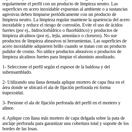
regularmente el perfil con un producto de limpieza neutro. Las
superficies en acero inoxidable expuestas al ambiente o a sustancias
agresivas deben limpiarse periódicamente con un producto de
limpieza neutro. La limpieza regular mantiene la apariencia del acero
inoxidable y reduce el riesgo de corrosión. Evite el uso de ácidos
fuertes (por ej., hidroclorhídrico o fluorhídrico) y productos de
limpieza alcalinos (por ej., lejía, amoníaco o cloruros). No use
productos de limpieza abrasivos ni herramientas. Las superficies de
acero inoxidable adquieren brillo cuando se tratan con un producto
pulidor de cromo. No utilice productos abrasivos o productos de
limpieza alcalinos fuertes para limpiar el aluminio anodizado.
1- Seleccione el perfil según el espesor de la baldosa y del
subensamblado.
2- Utilizando una llana dentada aplique mortero de capa fina en el
área donde se ubicará el ala de fijación perforada en forma
trapezoidal.
3- Presione el ala de fijación perforada del perfil en el mortero y
alinee.
4. Aplique con llana más mortero de capa delgada sobre la pata de
anclaje perforada para garantizar una cobertura total y soporte de los
bordes de las losas.