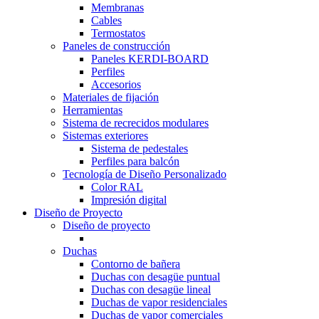
Membranas
Cables
Termostatos
Paneles de construcción
Paneles KERDI-BOARD
Perfiles
Accesorios
Materiales de fijación
Herramientas
Sistema de recrecidos modulares
Sistemas exteriores
Sistema de pedestales
Perfiles para balcón
Tecnología de Diseño Personalizado
Color RAL
Impresión digital
Diseño de Proyecto
Diseño de proyecto
Duchas
Contorno de bañera
Duchas con desagüe puntual
Duchas con desagüe lineal
Duchas de vapor residenciales
Duchas de vapor comerciales