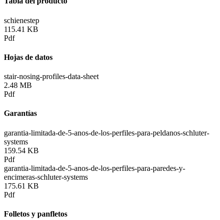
Tabla del producto
schienestep
115.41 KB
Pdf
Hojas de datos
stair-nosing-profiles-data-sheet
2.48 MB
Pdf
Garantías
garantia-limitada-de-5-anos-de-los-perfiles-para-peldanos-schluter-
systems
159.54 KB
Pdf
garantia-limitada-de-5-anos-de-los-perfiles-para-paredes-y-
encimeras-schluter-systems
175.61 KB
Pdf
Folletos y panfletos