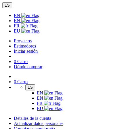
ES
EN
EN
FR
EU
Proyectos
Estimadores
Iniciar sesión
0
Carro
Dónde comprar
0
Carro
ES
EN
EN
FR
EU
Detalles de la cuenta
Actualizar datos personales
Cambiar su contraseña