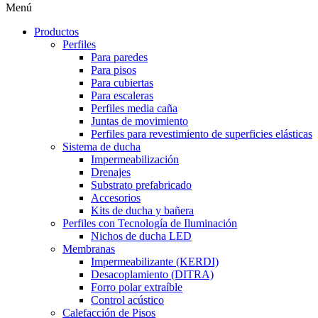
Menú
Productos
Perfiles
Para paredes
Para pisos
Para cubiertas
Para escaleras
Perfiles media caña
Juntas de movimiento
Perfiles para revestimiento de superficies elásticas
Sistema de ducha
Impermeabilización
Drenajes
Substrato prefabricado
Accesorios
Kits de ducha y bañera
Perfiles con Tecnología de Iluminación
Nichos de ducha LED
Membranas
Impermeabilizante (KERDI)
Desacoplamiento (DITRA)
Forro polar extraíble
Control acústico
Calefacción de Pisos