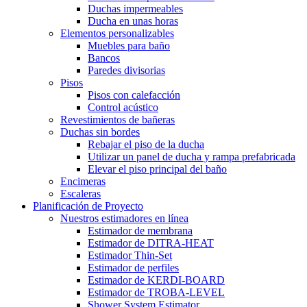
Duchas impermeables
Ducha en unas horas
Elementos personalizables
Muebles para baño
Bancos
Paredes divisorias
Pisos
Pisos con calefacción
Control acústico
Revestimientos de bañeras
Duchas sin bordes
Rebajar el piso de la ducha
Utilizar un panel de ducha y rampa prefabricada
Elevar el piso principal del baño
Encimeras
Escaleras
Planificación de Proyecto
Nuestros estimadores en línea
Estimador de membrana
Estimador de DITRA-HEAT
Estimador Thin-Set
Estimador de perfiles
Estimador de KERDI-BOARD
Estimador de TROBA-LEVEL
Shower System Estimator