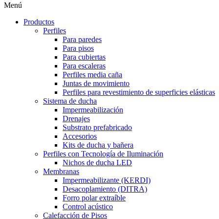
Menú
Productos
Perfiles
Para paredes
Para pisos
Para cubiertas
Para escaleras
Perfiles media caña
Juntas de movimiento
Perfiles para revestimiento de superficies elásticas
Sistema de ducha
Impermeabilización
Drenajes
Substrato prefabricado
Accesorios
Kits de ducha y bañera
Perfiles con Tecnología de Iluminación
Nichos de ducha LED
Membranas
Impermeabilizante (KERDI)
Desacoplamiento (DITRA)
Forro polar extraíble
Control acústico
Calefacción de Pisos