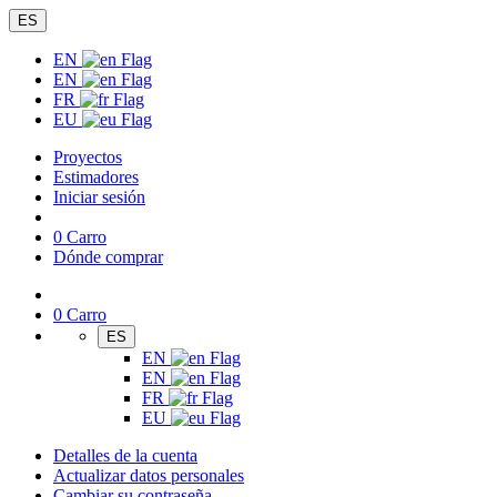
ES
EN
EN
FR
EU
Proyectos
Estimadores
Iniciar sesión
0
Carro
Dónde comprar
0
Carro
ES
EN
EN
FR
EU
Detalles de la cuenta
Actualizar datos personales
Cambiar su contraseña