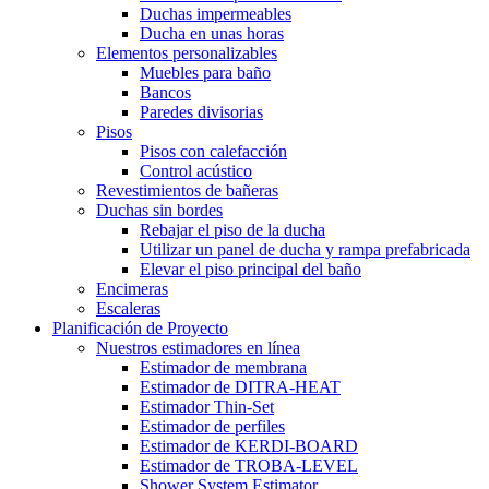
Duchas impermeables
Ducha en unas horas
Elementos personalizables
Muebles para baño
Bancos
Paredes divisorias
Pisos
Pisos con calefacción
Control acústico
Revestimientos de bañeras
Duchas sin bordes
Rebajar el piso de la ducha
Utilizar un panel de ducha y rampa prefabricada
Elevar el piso principal del baño
Encimeras
Escaleras
Planificación de Proyecto
Nuestros estimadores en línea
Estimador de membrana
Estimador de DITRA-HEAT
Estimador Thin-Set
Estimador de perfiles
Estimador de KERDI-BOARD
Estimador de TROBA-LEVEL
Shower System Estimator