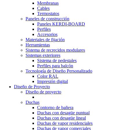
Membranas
Cables
Termostatos
Paneles de construcción
Paneles KERDI-BOARD
Perfiles
Accesorios
Materiales de fijación
Herramientas
Sistema de recrecidos modulares
Sistemas exteriores
Sistema de pedestales
Perfiles para balcón
Tecnología de Diseño Personalizado
Color RAL
Impresión digital
Diseño de Proyecto
Diseño de proyecto
Duchas
Contorno de bañera
Duchas con desagüe puntual
Duchas con desagüe lineal
Duchas de vapor residenciales
Duchas de vapor comerciales