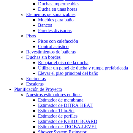
Duchas impermeables
Ducha en unas horas
Elementos personalizables
Muebles para baño
Bancos
Paredes divisorias
Pisos
Pisos con calefacción
Control acústico
Revestimientos de bañeras
Duchas sin bordes
Rebajar el piso de la ducha
Utilizar un panel de ducha y rampa prefabricada
Elevar el piso principal del baño
Encimeras
Escaleras
Planificación de Proyecto
Nuestros estimadores en línea
Estimador de membrana
Estimador de DITRA-HEAT
Estimador Thin-Set
Estimador de perfiles
Estimador de KERDI-BOARD
Estimador de TROBA-LEVEL
Shower System Estimator