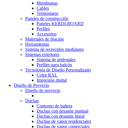
Membranas
Cables
Termostatos
Paneles de construcción
Paneles KERDI-BOARD
Perfiles
Accesorios
Materiales de fijación
Herramientas
Sistema de recrecidos modulares
Sistemas exteriores
Sistema de pedestales
Perfiles para balcón
Tecnología de Diseño Personalizado
Color RAL
Impresión digital
Diseño de Proyecto
Diseño de proyecto
Duchas
Contorno de bañera
Duchas con desagüe puntual
Duchas con desagüe lineal
Duchas de vapor residenciales
Duchas de vapor comerciales