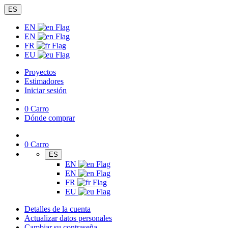
ES
EN
EN
FR
EU
Proyectos
Estimadores
Iniciar sesión
0
Carro
Dónde comprar
0
Carro
ES
EN
EN
FR
EU
Detalles de la cuenta
Actualizar datos personales
Cambiar su contraseña