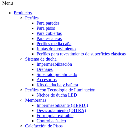
Menú
Productos
Perfiles
Para paredes
Para pisos
Para cubiertas
Para escaleras
Perfiles media caña
Juntas de movimiento
Perfiles para revestimiento de superficies elásticas
Sistema de ducha
Impermeabilización
Drenajes
Substrato prefabricado
Accesorios
Kits de ducha y bañera
Perfiles con Tecnología de Iluminación
Nichos de ducha LED
Membranas
Impermeabilizante (KERDI)
Desacoplamiento (DITRA)
Forro polar extraíble
Control acústico
Calefacción de Pisos