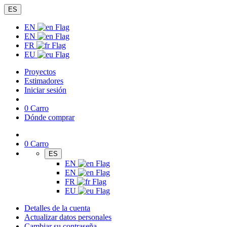
ES
EN
EN
FR
EU
Proyectos
Estimadores
Iniciar sesión
0
Carro
Dónde comprar
0
Carro
ES
EN
EN
FR
EU
Detalles de la cuenta
Actualizar datos personales
Cambiar su contraseña