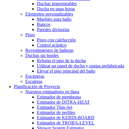
Duchas impermeables
Ducha en unas horas
Elementos personalizables
Muebles para baño
Bancos
Paredes divisorias
Pisos
Pisos con calefacción
Control acústico
Revestimientos de bañeras
Duchas sin bordes
Rebajar el piso de la ducha
Utilizar un panel de ducha y rampa prefabricada
Elevar el piso principal del baño
Encimeras
Escaleras
Planificación de Proyecto
Nuestros estimadores en línea
Estimador de membrana
Estimador de DITRA-HEAT
Estimador Thin-Set
Estimador de perfiles
Estimador de KERDI-BOARD
Estimador de TROBA-LEVEL
Shower System Estimator