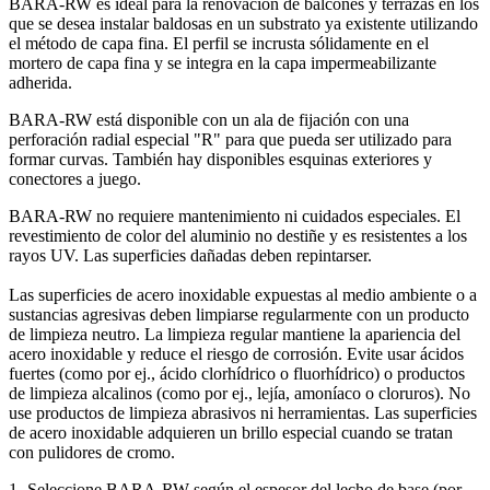
BARA-RW es ideal para la renovación de balcones y terrazas en los
que se desea instalar baldosas en un substrato ya existente utilizando
el método de capa fina. El perfil se incrusta sólidamente en el
mortero de capa fina y se integra en la capa impermeabilizante
adherida.
BARA-RW está disponible con un ala de fijación con una
perforación radial especial "R" para que pueda ser utilizado para
formar curvas. También hay disponibles esquinas exteriores y
conectores a juego.
BARA-RW no requiere mantenimiento ni cuidados especiales. El
revestimiento de color del aluminio no destiñe y es resistentes a los
rayos UV. Las superficies dañadas deben repintarser.
Las superficies de acero inoxidable expuestas al medio ambiente o a
sustancias agresivas deben limpiarse regularmente con un producto
de limpieza neutro. La limpieza regular mantiene la apariencia del
acero inoxidable y reduce el riesgo de corrosión. Evite usar ácidos
fuertes (como por ej., ácido clorhídrico o fluorhídrico) o productos
de limpieza alcalinos (como por ej., lejía, amoníaco o cloruros). No
use productos de limpieza abrasivos ni herramientas. Las superficies
de acero inoxidable adquieren un brillo especial cuando se tratan
con pulidores de cromo.
1- Seleccione BARA-RW según el espesor del lecho de base (por