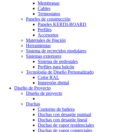
Membranas
Cables
Termostatos
Paneles de construcción
Paneles KERDI-BOARD
Perfiles
Accesorios
Materiales de fijación
Herramientas
Sistema de recrecidos modulares
Sistemas exteriores
Sistema de pedestales
Perfiles para balcón
Tecnología de Diseño Personalizado
Color RAL
Impresión digital
Diseño de Proyecto
Diseño de proyecto
Duchas
Contorno de bañera
Duchas con desagüe puntual
Duchas con desagüe lineal
Duchas de vapor residenciales
Duchas de vapor comerciales