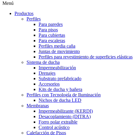
Menú
Productos
Perfiles
Para paredes
Para pisos
Para cubiertas
Para escaleras
Perfiles media caña
Juntas de movimiento
Perfiles para revestimiento de superficies elásticas
Sistema de ducha
Impermeabilización
Drenajes
Substrato prefabricado
Accesorios
Kits de ducha y bañera
Perfiles con Tecnología de Iluminación
Nichos de ducha LED
Membranas
Impermeabilizante (KERDI)
Desacoplamiento (DITRA)
Forro polar extraíble
Control acústico
Calefacción de Pisos