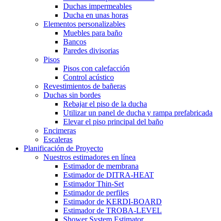
Duchas impermeables
Ducha en unas horas
Elementos personalizables
Muebles para baño
Bancos
Paredes divisorias
Pisos
Pisos con calefacción
Control acústico
Revestimientos de bañeras
Duchas sin bordes
Rebajar el piso de la ducha
Utilizar un panel de ducha y rampa prefabricada
Elevar el piso principal del baño
Encimeras
Escaleras
Planificación de Proyecto
Nuestros estimadores en línea
Estimador de membrana
Estimador de DITRA-HEAT
Estimador Thin-Set
Estimador de perfiles
Estimador de KERDI-BOARD
Estimador de TROBA-LEVEL
Shower System Estimator