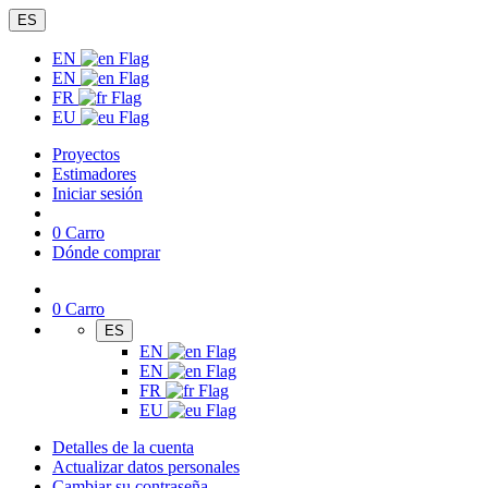
ES
EN
EN
FR
EU
Proyectos
Estimadores
Iniciar sesión
0
Carro
Dónde comprar
0
Carro
ES
EN
EN
FR
EU
Detalles de la cuenta
Actualizar datos personales
Cambiar su contraseña