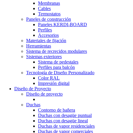
Membranas
Cables
Termostatos
Paneles de construcción
Paneles KERDI-BOARD
Perfiles
Accesorios
Materiales de fijación
Herramientas
Sistema de recrecidos modulares
Sistemas exteriores
Sistema de pedestales
Perfiles para balcón
Tecnología de Diseño Personalizado
Color RAL
Impresión digital
Diseño de Proyecto
Diseño de proyecto
Duchas
Contorno de bañera
Duchas con desagüe puntual
Duchas con desagüe lineal
Duchas de vapor residenciales
Duchas de vapor comerciales