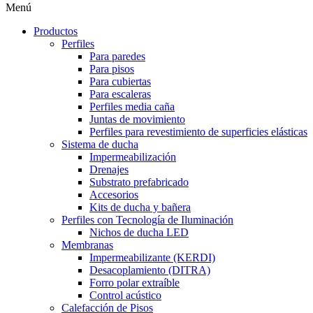
Menú
Productos
Perfiles
Para paredes
Para pisos
Para cubiertas
Para escaleras
Perfiles media caña
Juntas de movimiento
Perfiles para revestimiento de superficies elásticas
Sistema de ducha
Impermeabilización
Drenajes
Substrato prefabricado
Accesorios
Kits de ducha y bañera
Perfiles con Tecnología de Iluminación
Nichos de ducha LED
Membranas
Impermeabilizante (KERDI)
Desacoplamiento (DITRA)
Forro polar extraíble
Control acústico
Calefacción de Pisos