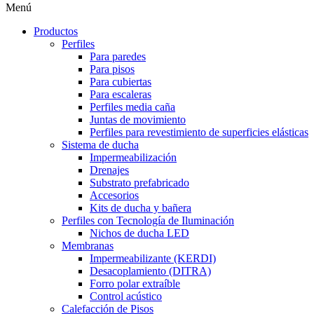
Menú
Productos
Perfiles
Para paredes
Para pisos
Para cubiertas
Para escaleras
Perfiles media caña
Juntas de movimiento
Perfiles para revestimiento de superficies elásticas
Sistema de ducha
Impermeabilización
Drenajes
Substrato prefabricado
Accesorios
Kits de ducha y bañera
Perfiles con Tecnología de Iluminación
Nichos de ducha LED
Membranas
Impermeabilizante (KERDI)
Desacoplamiento (DITRA)
Forro polar extraíble
Control acústico
Calefacción de Pisos