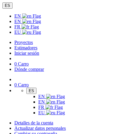
ES
EN
EN
FR
EU
Proyectos
Estimadores
Iniciar sesión
0
Carro
Dónde comprar
0
Carro
ES
EN
EN
FR
EU
Detalles de la cuenta
Actualizar datos personales
Cambiar su contraseña