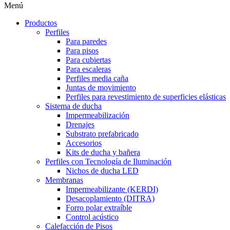
Menú
Productos
Perfiles
Para paredes
Para pisos
Para cubiertas
Para escaleras
Perfiles media caña
Juntas de movimiento
Perfiles para revestimiento de superficies elásticas
Sistema de ducha
Impermeabilización
Drenajes
Substrato prefabricado
Accesorios
Kits de ducha y bañera
Perfiles con Tecnología de Iluminación
Nichos de ducha LED
Membranas
Impermeabilizante (KERDI)
Desacoplamiento (DITRA)
Forro polar extraíble
Control acústico
Calefacción de Pisos