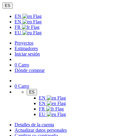
ES
EN
EN
FR
EU
Proyectos
Estimadores
Iniciar sesión
0
Carro
Dónde comprar
0
Carro
ES
EN
EN
FR
EU
Detalles de la cuenta
Actualizar datos personales
Cambiar su contraseña