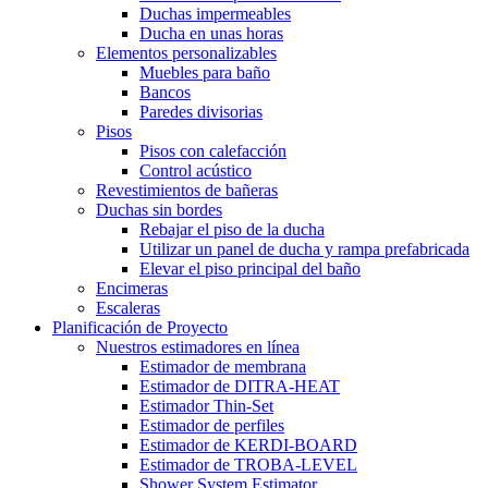
Duchas impermeables
Ducha en unas horas
Elementos personalizables
Muebles para baño
Bancos
Paredes divisorias
Pisos
Pisos con calefacción
Control acústico
Revestimientos de bañeras
Duchas sin bordes
Rebajar el piso de la ducha
Utilizar un panel de ducha y rampa prefabricada
Elevar el piso principal del baño
Encimeras
Escaleras
Planificación de Proyecto
Nuestros estimadores en línea
Estimador de membrana
Estimador de DITRA-HEAT
Estimador Thin-Set
Estimador de perfiles
Estimador de KERDI-BOARD
Estimador de TROBA-LEVEL
Shower System Estimator