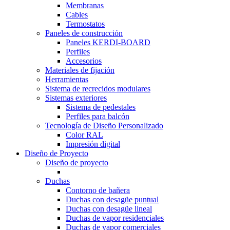
Membranas
Cables
Termostatos
Paneles de construcción
Paneles KERDI-BOARD
Perfiles
Accesorios
Materiales de fijación
Herramientas
Sistema de recrecidos modulares
Sistemas exteriores
Sistema de pedestales
Perfiles para balcón
Tecnología de Diseño Personalizado
Color RAL
Impresión digital
Diseño de Proyecto
Diseño de proyecto
Duchas
Contorno de bañera
Duchas con desagüe puntual
Duchas con desagüe lineal
Duchas de vapor residenciales
Duchas de vapor comerciales