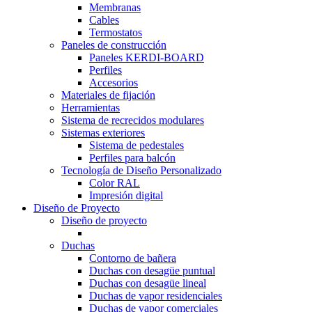
Membranas
Cables
Termostatos
Paneles de construcción
Paneles KERDI-BOARD
Perfiles
Accesorios
Materiales de fijación
Herramientas
Sistema de recrecidos modulares
Sistemas exteriores
Sistema de pedestales
Perfiles para balcón
Tecnología de Diseño Personalizado
Color RAL
Impresión digital
Diseño de Proyecto
Diseño de proyecto
Duchas
Contorno de bañera
Duchas con desagüe puntual
Duchas con desagüe lineal
Duchas de vapor residenciales
Duchas de vapor comerciales