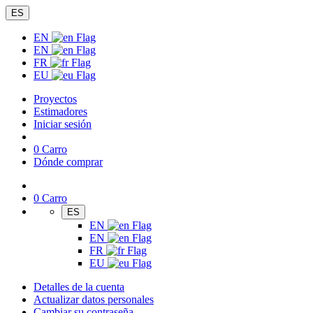
ES
EN
EN
FR
EU
Proyectos
Estimadores
Iniciar sesión
0
Carro
Dónde comprar
0
Carro
ES
EN
EN
FR
EU
Detalles de la cuenta
Actualizar datos personales
Cambiar su contraseña