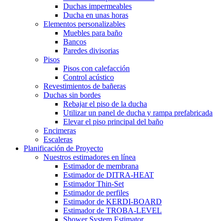
Duchas impermeables
Ducha en unas horas
Elementos personalizables
Muebles para baño
Bancos
Paredes divisorias
Pisos
Pisos con calefacción
Control acústico
Revestimientos de bañeras
Duchas sin bordes
Rebajar el piso de la ducha
Utilizar un panel de ducha y rampa prefabricada
Elevar el piso principal del baño
Encimeras
Escaleras
Planificación de Proyecto
Nuestros estimadores en línea
Estimador de membrana
Estimador de DITRA-HEAT
Estimador Thin-Set
Estimador de perfiles
Estimador de KERDI-BOARD
Estimador de TROBA-LEVEL
Shower System Estimator