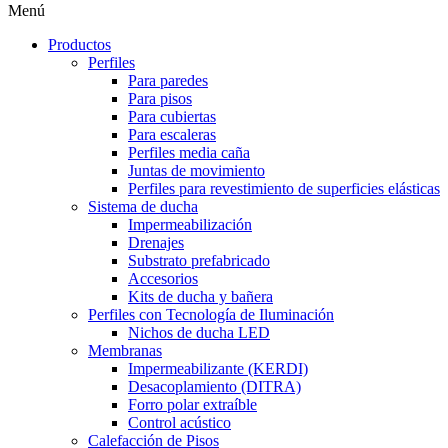
Menú
Productos
Perfiles
Para paredes
Para pisos
Para cubiertas
Para escaleras
Perfiles media caña
Juntas de movimiento
Perfiles para revestimiento de superficies elásticas
Sistema de ducha
Impermeabilización
Drenajes
Substrato prefabricado
Accesorios
Kits de ducha y bañera
Perfiles con Tecnología de Iluminación
Nichos de ducha LED
Membranas
Impermeabilizante (KERDI)
Desacoplamiento (DITRA)
Forro polar extraíble
Control acústico
Calefacción de Pisos