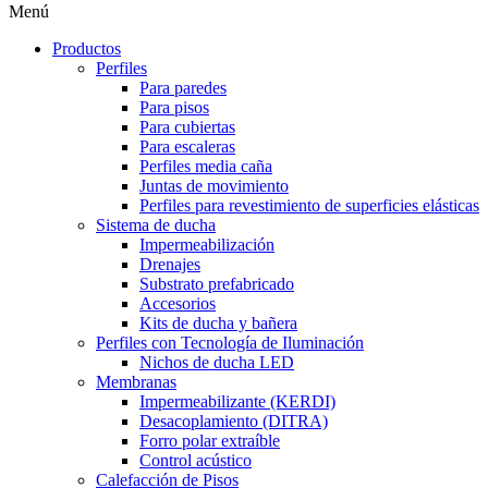
Menú
Productos
Perfiles
Para paredes
Para pisos
Para cubiertas
Para escaleras
Perfiles media caña
Juntas de movimiento
Perfiles para revestimiento de superficies elásticas
Sistema de ducha
Impermeabilización
Drenajes
Substrato prefabricado
Accesorios
Kits de ducha y bañera
Perfiles con Tecnología de Iluminación
Nichos de ducha LED
Membranas
Impermeabilizante (KERDI)
Desacoplamiento (DITRA)
Forro polar extraíble
Control acústico
Calefacción de Pisos