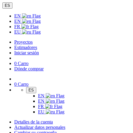
ES
EN
EN
FR
EU
Proyectos
Estimadores
Iniciar sesión
0
Carro
Dónde comprar
0
Carro
ES
EN
EN
FR
EU
Detalles de la cuenta
Actualizar datos personales
Cambiar su contraseña