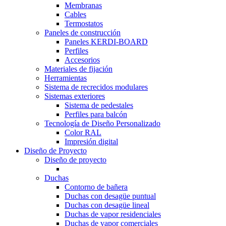
Membranas
Cables
Termostatos
Paneles de construcción
Paneles KERDI-BOARD
Perfiles
Accesorios
Materiales de fijación
Herramientas
Sistema de recrecidos modulares
Sistemas exteriores
Sistema de pedestales
Perfiles para balcón
Tecnología de Diseño Personalizado
Color RAL
Impresión digital
Diseño de Proyecto
Diseño de proyecto
Duchas
Contorno de bañera
Duchas con desagüe puntual
Duchas con desagüe lineal
Duchas de vapor residenciales
Duchas de vapor comerciales