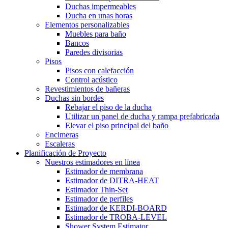
Duchas impermeables
Ducha en unas horas
Elementos personalizables
Muebles para baño
Bancos
Paredes divisorias
Pisos
Pisos con calefacción
Control acústico
Revestimientos de bañeras
Duchas sin bordes
Rebajar el piso de la ducha
Utilizar un panel de ducha y rampa prefabricada
Elevar el piso principal del baño
Encimeras
Escaleras
Planificación de Proyecto
Nuestros estimadores en línea
Estimador de membrana
Estimador de DITRA-HEAT
Estimador Thin-Set
Estimador de perfiles
Estimador de KERDI-BOARD
Estimador de TROBA-LEVEL
Shower System Estimator