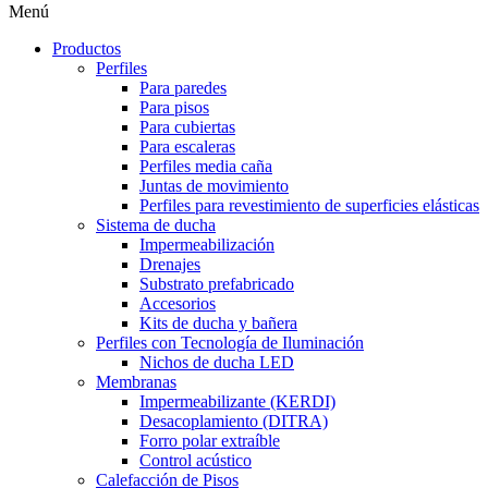
Menú
Productos
Perfiles
Para paredes
Para pisos
Para cubiertas
Para escaleras
Perfiles media caña
Juntas de movimiento
Perfiles para revestimiento de superficies elásticas
Sistema de ducha
Impermeabilización
Drenajes
Substrato prefabricado
Accesorios
Kits de ducha y bañera
Perfiles con Tecnología de Iluminación
Nichos de ducha LED
Membranas
Impermeabilizante (KERDI)
Desacoplamiento (DITRA)
Forro polar extraíble
Control acústico
Calefacción de Pisos