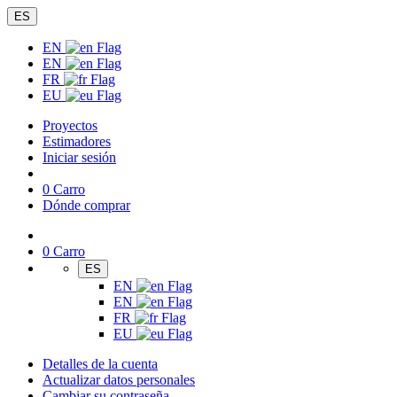
ES
EN
EN
FR
EU
Proyectos
Estimadores
Iniciar sesión
0
Carro
Dónde comprar
0
Carro
ES
EN
EN
FR
EU
Detalles de la cuenta
Actualizar datos personales
Cambiar su contraseña