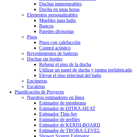
Duchas impermeables
Ducha en unas horas
Elementos personalizables
Muebles para baño
Bancos
Paredes divisorias
Pisos
Pisos con calefacción
Control acústico
Revestimientos de bañeras
Duchas sin bordes
Rebajar el piso de la ducha
Utilizar un panel de ducha y rampa prefabricada
Elevar el piso principal del baño
Encimeras
Escaleras
Planificación de Proyecto
Nuestros estimadores en línea
Estimador de membrana
Estimador de DITRA-HEAT
Estimador Thin-Set
Estimador de perfiles
Estimador de KERDI-BOARD
Estimador de TROBA-LEVEL
Shower System Estimator