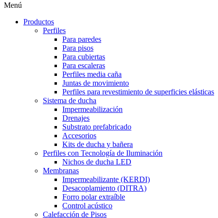
Menú
Productos
Perfiles
Para paredes
Para pisos
Para cubiertas
Para escaleras
Perfiles media caña
Juntas de movimiento
Perfiles para revestimiento de superficies elásticas
Sistema de ducha
Impermeabilización
Drenajes
Substrato prefabricado
Accesorios
Kits de ducha y bañera
Perfiles con Tecnología de Iluminación
Nichos de ducha LED
Membranas
Impermeabilizante (KERDI)
Desacoplamiento (DITRA)
Forro polar extraíble
Control acústico
Calefacción de Pisos