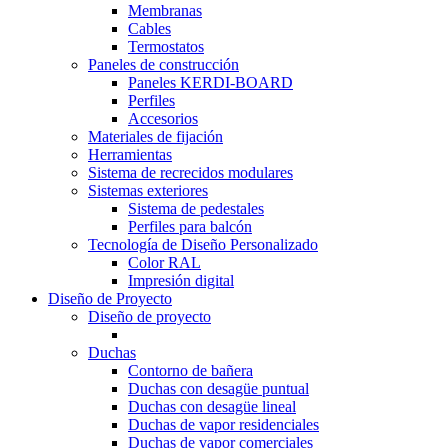
Membranas
Cables
Termostatos
Paneles de construcción
Paneles KERDI-BOARD
Perfiles
Accesorios
Materiales de fijación
Herramientas
Sistema de recrecidos modulares
Sistemas exteriores
Sistema de pedestales
Perfiles para balcón
Tecnología de Diseño Personalizado
Color RAL
Impresión digital
Diseño de Proyecto
Diseño de proyecto
Duchas
Contorno de bañera
Duchas con desagüe puntual
Duchas con desagüe lineal
Duchas de vapor residenciales
Duchas de vapor comerciales