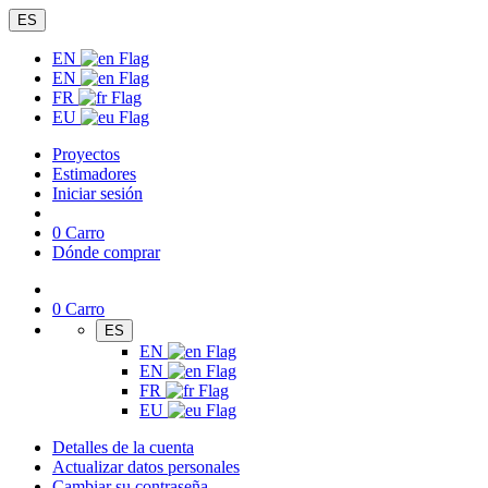
ES
EN
EN
FR
EU
Proyectos
Estimadores
Iniciar sesión
0
Carro
Dónde comprar
0
Carro
ES
EN
EN
FR
EU
Detalles de la cuenta
Actualizar datos personales
Cambiar su contraseña