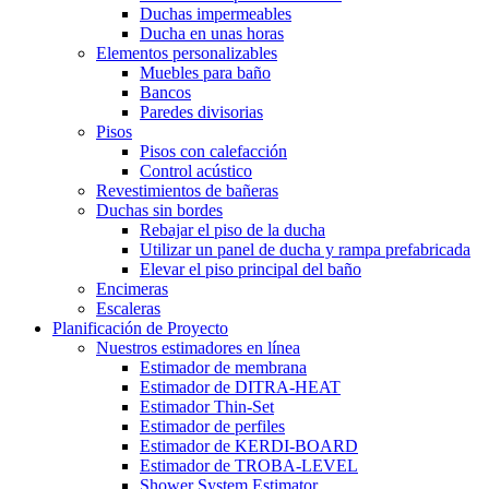
Duchas impermeables
Ducha en unas horas
Elementos personalizables
Muebles para baño
Bancos
Paredes divisorias
Pisos
Pisos con calefacción
Control acústico
Revestimientos de bañeras
Duchas sin bordes
Rebajar el piso de la ducha
Utilizar un panel de ducha y rampa prefabricada
Elevar el piso principal del baño
Encimeras
Escaleras
Planificación de Proyecto
Nuestros estimadores en línea
Estimador de membrana
Estimador de DITRA-HEAT
Estimador Thin-Set
Estimador de perfiles
Estimador de KERDI-BOARD
Estimador de TROBA-LEVEL
Shower System Estimator