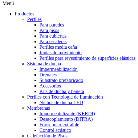
Menú
Productos
Perfiles
Para paredes
Para pisos
Para cubiertas
Para escaleras
Perfiles media caña
Juntas de movimiento
Perfiles para revestimiento de superficies elásticas
Sistema de ducha
Impermeabilización
Drenajes
Substrato prefabricado
Accesorios
Kits de ducha y bañera
Perfiles con Tecnología de Iluminación
Nichos de ducha LED
Membranas
Impermeabilizante (KERDI)
Desacoplamiento (DITRA)
Forro polar extraíble
Control acústico
Calefacción de Pisos