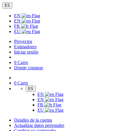
ES
EN
EN
FR
EU
Proyectos
Estimadores
Iniciar sesión
0
Carro
Dónde comprar
0
Carro
ES
EN
EN
FR
EU
Detalles de la cuenta
Actualizar datos personales
Cambiar su contraseña