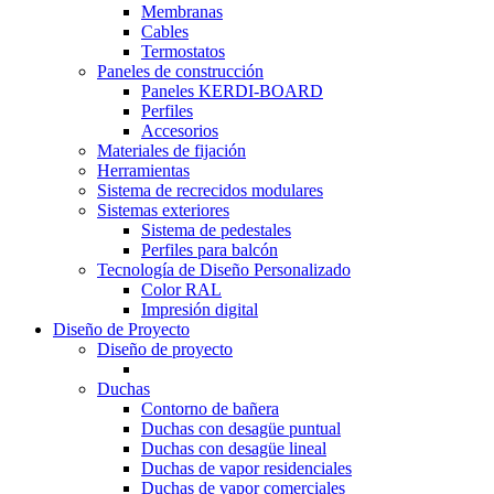
Membranas
Cables
Termostatos
Paneles de construcción
Paneles KERDI-BOARD
Perfiles
Accesorios
Materiales de fijación
Herramientas
Sistema de recrecidos modulares
Sistemas exteriores
Sistema de pedestales
Perfiles para balcón
Tecnología de Diseño Personalizado
Color RAL
Impresión digital
Diseño de Proyecto
Diseño de proyecto
Duchas
Contorno de bañera
Duchas con desagüe puntual
Duchas con desagüe lineal
Duchas de vapor residenciales
Duchas de vapor comerciales