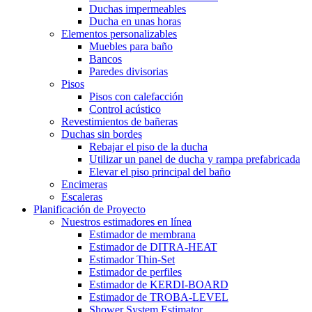
Duchas impermeables
Ducha en unas horas
Elementos personalizables
Muebles para baño
Bancos
Paredes divisorias
Pisos
Pisos con calefacción
Control acústico
Revestimientos de bañeras
Duchas sin bordes
Rebajar el piso de la ducha
Utilizar un panel de ducha y rampa prefabricada
Elevar el piso principal del baño
Encimeras
Escaleras
Planificación de Proyecto
Nuestros estimadores en línea
Estimador de membrana
Estimador de DITRA-HEAT
Estimador Thin-Set
Estimador de perfiles
Estimador de KERDI-BOARD
Estimador de TROBA-LEVEL
Shower System Estimator