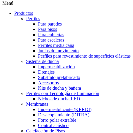
Menú
Productos
Perfiles
Para paredes
Para pisos
Para cubiertas
Para escaleras
Perfiles media caña
Juntas de movimiento
Perfiles para revestimiento de superficies elásticas
Sistema de ducha
Impermeabilización
Drenajes
Substrato prefabricado
Accesorios
Kits de ducha y bañera
Perfiles con Tecnología de Iluminación
Nichos de ducha LED
Membranas
Impermeabilizante (KERDI)
Desacoplamiento (DITRA)
Forro polar extraíble
Control acústico
Calefacción de Pisos