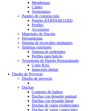
Membranas
Cables
Termostatos
Paneles de construcción
Paneles KERDI-BOARD
Perfiles
Accesorios
Materiales de fijación
Herramientas
Sistema de recrecidos modulares
Sistemas exteriores
Sistema de pedestales
Perfiles para balcón
Tecnología de Diseño Personalizado
Color RAL
Impresión digital
Diseño de Proyecto
Diseño de proyecto
Duchas
Contorno de bañera
Duchas con desagüe puntual
Duchas con desagüe lineal
Duchas de vapor residenciales
Duchas de vapor comerciales