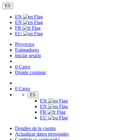
ES
EN
EN
FR
EU
Proyectos
Estimadores
Iniciar sesión
0
Carro
Dónde comprar
0
Carro
ES
EN
EN
FR
EU
Detalles de la cuenta
Actualizar datos personales
Cambiar su contraseña