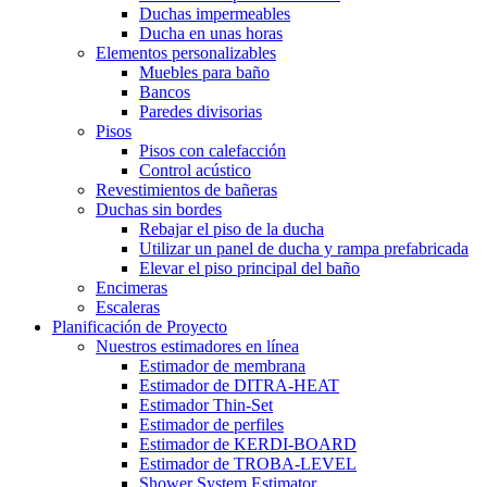
Duchas impermeables
Ducha en unas horas
Elementos personalizables
Muebles para baño
Bancos
Paredes divisorias
Pisos
Pisos con calefacción
Control acústico
Revestimientos de bañeras
Duchas sin bordes
Rebajar el piso de la ducha
Utilizar un panel de ducha y rampa prefabricada
Elevar el piso principal del baño
Encimeras
Escaleras
Planificación de Proyecto
Nuestros estimadores en línea
Estimador de membrana
Estimador de DITRA-HEAT
Estimador Thin-Set
Estimador de perfiles
Estimador de KERDI-BOARD
Estimador de TROBA-LEVEL
Shower System Estimator