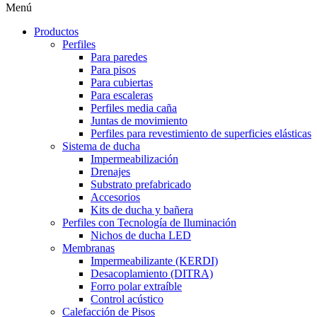
Menú
Productos
Perfiles
Para paredes
Para pisos
Para cubiertas
Para escaleras
Perfiles media caña
Juntas de movimiento
Perfiles para revestimiento de superficies elásticas
Sistema de ducha
Impermeabilización
Drenajes
Substrato prefabricado
Accesorios
Kits de ducha y bañera
Perfiles con Tecnología de Iluminación
Nichos de ducha LED
Membranas
Impermeabilizante (KERDI)
Desacoplamiento (DITRA)
Forro polar extraíble
Control acústico
Calefacción de Pisos