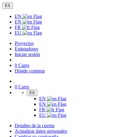
ES
EN
EN
FR
EU
Proyectos
Estimadores
Iniciar sesión
0
Carro
Dónde comprar
0
Carro
ES
EN
EN
FR
EU
Detalles de la cuenta
Actualizar datos personales
Cambiar su contraseña