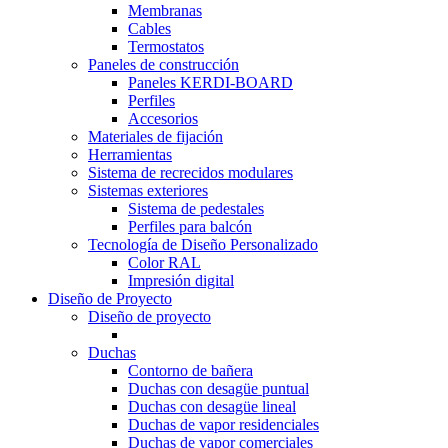
Membranas
Cables
Termostatos
Paneles de construcción
Paneles KERDI-BOARD
Perfiles
Accesorios
Materiales de fijación
Herramientas
Sistema de recrecidos modulares
Sistemas exteriores
Sistema de pedestales
Perfiles para balcón
Tecnología de Diseño Personalizado
Color RAL
Impresión digital
Diseño de Proyecto
Diseño de proyecto
Duchas
Contorno de bañera
Duchas con desagüe puntual
Duchas con desagüe lineal
Duchas de vapor residenciales
Duchas de vapor comerciales