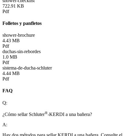
shower-checklist
722.91 KB
Pdf
Folletos y panfletos
shower-brochure
4.43 MB
Pdf
duchas-sin-rebordes
1.0 MB
Pdf
sistema-de-ducha-schluter
4.44 MB
Pdf
FAQ
Q:
®
¿Cómo sellar Schluter
-KERDI a una bañera?
A:
Hay dos métodos para sellar KERDI a una bañera. Consulte el