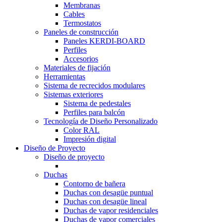
Membranas
Cables
Termostatos
Paneles de construcción
Paneles KERDI-BOARD
Perfiles
Accesorios
Materiales de fijación
Herramientas
Sistema de recrecidos modulares
Sistemas exteriores
Sistema de pedestales
Perfiles para balcón
Tecnología de Diseño Personalizado
Color RAL
Impresión digital
Diseño de Proyecto
Diseño de proyecto
Duchas
Contorno de bañera
Duchas con desagüe puntual
Duchas con desagüe lineal
Duchas de vapor residenciales
Duchas de vapor comerciales