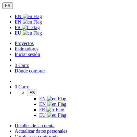
ES
EN
EN
FR
EU
Proyectos
Estimadores
Iniciar sesión
0
Carro
Dónde comprar
0
Carro
ES
EN
EN
FR
EU
Detalles de la cuenta
Actualizar datos personales
Cambiar su contraseña