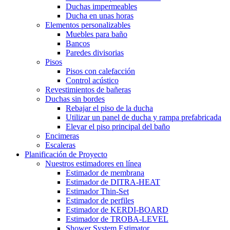
Duchas impermeables
Ducha en unas horas
Elementos personalizables
Muebles para baño
Bancos
Paredes divisorias
Pisos
Pisos con calefacción
Control acústico
Revestimientos de bañeras
Duchas sin bordes
Rebajar el piso de la ducha
Utilizar un panel de ducha y rampa prefabricada
Elevar el piso principal del baño
Encimeras
Escaleras
Planificación de Proyecto
Nuestros estimadores en línea
Estimador de membrana
Estimador de DITRA-HEAT
Estimador Thin-Set
Estimador de perfiles
Estimador de KERDI-BOARD
Estimador de TROBA-LEVEL
Shower System Estimator