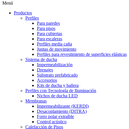
Menú
Productos
Perfiles
Para paredes
Para pisos
Para cubiertas
Para escaleras
Perfiles media caña
Juntas de movimiento
Perfiles para revestimiento de superficies elásticas
Sistema de ducha
Impermeabilización
Drenajes
Substrato prefabricado
Accesorios
Kits de ducha y bañera
Perfiles con Tecnología de Iluminación
Nichos de ducha LED
Membranas
Impermeabilizante (KERDI)
Desacoplamiento (DITRA)
Forro polar extraíble
Control acústico
Calefacción de Pisos