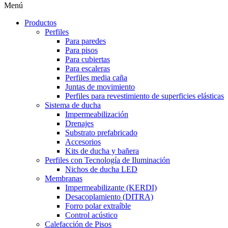
Menú
Productos
Perfiles
Para paredes
Para pisos
Para cubiertas
Para escaleras
Perfiles media caña
Juntas de movimiento
Perfiles para revestimiento de superficies elásticas
Sistema de ducha
Impermeabilización
Drenajes
Substrato prefabricado
Accesorios
Kits de ducha y bañera
Perfiles con Tecnología de Iluminación
Nichos de ducha LED
Membranas
Impermeabilizante (KERDI)
Desacoplamiento (DITRA)
Forro polar extraíble
Control acústico
Calefacción de Pisos