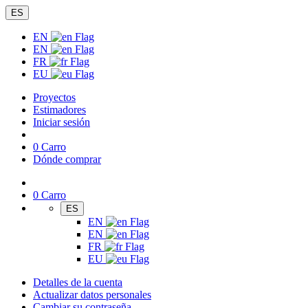
ES
EN
EN
FR
EU
Proyectos
Estimadores
Iniciar sesión
0
Carro
Dónde comprar
0
Carro
ES
EN
EN
FR
EU
Detalles de la cuenta
Actualizar datos personales
Cambiar su contraseña