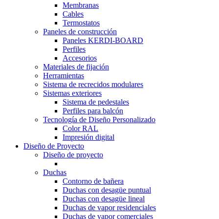
Membranas
Cables
Termostatos
Paneles de construcción
Paneles KERDI-BOARD
Perfiles
Accesorios
Materiales de fijación
Herramientas
Sistema de recrecidos modulares
Sistemas exteriores
Sistema de pedestales
Perfiles para balcón
Tecnología de Diseño Personalizado
Color RAL
Impresión digital
Diseño de Proyecto
Diseño de proyecto
Duchas
Contorno de bañera
Duchas con desagüe puntual
Duchas con desagüe lineal
Duchas de vapor residenciales
Duchas de vapor comerciales