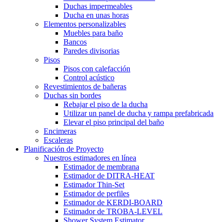
Duchas impermeables
Ducha en unas horas
Elementos personalizables
Muebles para baño
Bancos
Paredes divisorias
Pisos
Pisos con calefacción
Control acústico
Revestimientos de bañeras
Duchas sin bordes
Rebajar el piso de la ducha
Utilizar un panel de ducha y rampa prefabricada
Elevar el piso principal del baño
Encimeras
Escaleras
Planificación de Proyecto
Nuestros estimadores en línea
Estimador de membrana
Estimador de DITRA-HEAT
Estimador Thin-Set
Estimador de perfiles
Estimador de KERDI-BOARD
Estimador de TROBA-LEVEL
Shower System Estimator