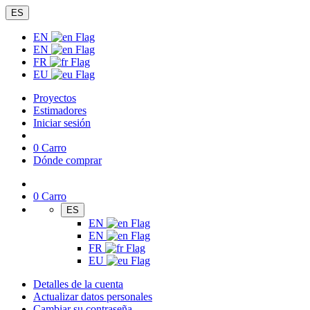
ES
EN
EN
FR
EU
Proyectos
Estimadores
Iniciar sesión
0
Carro
Dónde comprar
0
Carro
ES
EN
EN
FR
EU
Detalles de la cuenta
Actualizar datos personales
Cambiar su contraseña