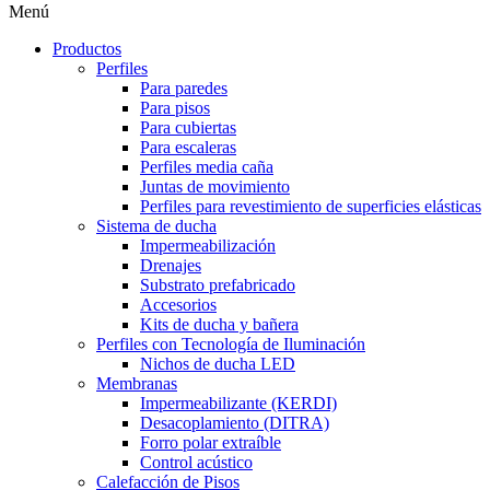
Menú
Productos
Perfiles
Para paredes
Para pisos
Para cubiertas
Para escaleras
Perfiles media caña
Juntas de movimiento
Perfiles para revestimiento de superficies elásticas
Sistema de ducha
Impermeabilización
Drenajes
Substrato prefabricado
Accesorios
Kits de ducha y bañera
Perfiles con Tecnología de Iluminación
Nichos de ducha LED
Membranas
Impermeabilizante (KERDI)
Desacoplamiento (DITRA)
Forro polar extraíble
Control acústico
Calefacción de Pisos