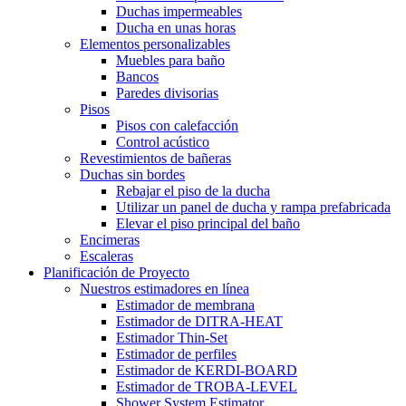
Duchas impermeables
Ducha en unas horas
Elementos personalizables
Muebles para baño
Bancos
Paredes divisorias
Pisos
Pisos con calefacción
Control acústico
Revestimientos de bañeras
Duchas sin bordes
Rebajar el piso de la ducha
Utilizar un panel de ducha y rampa prefabricada
Elevar el piso principal del baño
Encimeras
Escaleras
Planificación de Proyecto
Nuestros estimadores en línea
Estimador de membrana
Estimador de DITRA-HEAT
Estimador Thin-Set
Estimador de perfiles
Estimador de KERDI-BOARD
Estimador de TROBA-LEVEL
Shower System Estimator