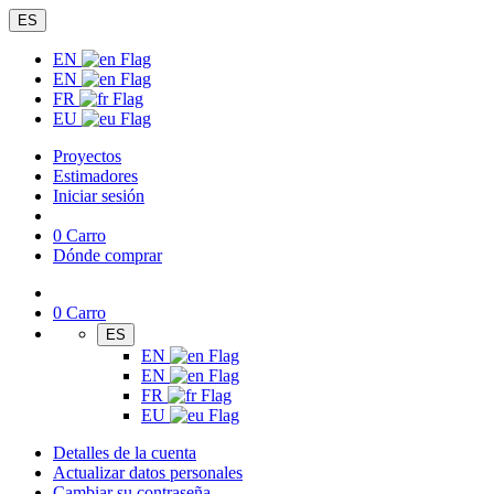
ES
EN
EN
FR
EU
Proyectos
Estimadores
Iniciar sesión
0
Carro
Dónde comprar
0
Carro
ES
EN
EN
FR
EU
Detalles de la cuenta
Actualizar datos personales
Cambiar su contraseña