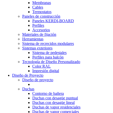
Membranas
Cables
Termostatos
Paneles de construcción
Paneles KERDI-BOARD
Perfiles
Accesorios
Materiales de fijación
Herramientas
Sistema de recrecidos modulares
Sistemas exteriores
Sistema de pedestales
Perfiles para balcón
Tecnología de Diseño Personalizado
Color RAL
Impresión digital
Diseño de Proyecto
Diseño de proyecto
Duchas
Contorno de bañera
Duchas con desagüe puntual
Duchas con desagüe lineal
Duchas de vapor residenciales
Duchas de vapor comerciales