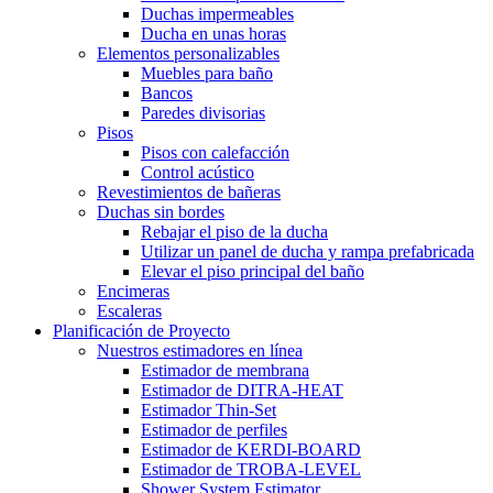
Duchas impermeables
Ducha en unas horas
Elementos personalizables
Muebles para baño
Bancos
Paredes divisorias
Pisos
Pisos con calefacción
Control acústico
Revestimientos de bañeras
Duchas sin bordes
Rebajar el piso de la ducha
Utilizar un panel de ducha y rampa prefabricada
Elevar el piso principal del baño
Encimeras
Escaleras
Planificación de Proyecto
Nuestros estimadores en línea
Estimador de membrana
Estimador de DITRA-HEAT
Estimador Thin-Set
Estimador de perfiles
Estimador de KERDI-BOARD
Estimador de TROBA-LEVEL
Shower System Estimator