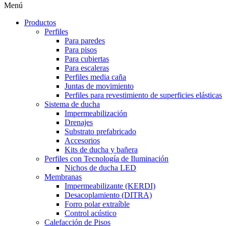
Menú
Productos
Perfiles
Para paredes
Para pisos
Para cubiertas
Para escaleras
Perfiles media caña
Juntas de movimiento
Perfiles para revestimiento de superficies elásticas
Sistema de ducha
Impermeabilización
Drenajes
Substrato prefabricado
Accesorios
Kits de ducha y bañera
Perfiles con Tecnología de Iluminación
Nichos de ducha LED
Membranas
Impermeabilizante (KERDI)
Desacoplamiento (DITRA)
Forro polar extraíble
Control acústico
Calefacción de Pisos